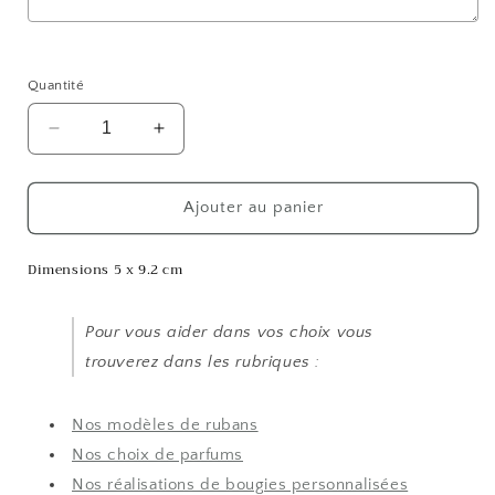
Selection will add
to the price
Quantité
Réduire
Augmenter
la
la
quantité
quantité
de
de
Ajouter au panier
Bougie
Bougie
Suspension
Suspension
Dimensions 5 x 9.2 cm
Pour vous aider dans vos choix vous
trouverez dans les rubriques :
Nos modèles de rubans
Nos choix de parfums
Nos réalisations de bougies personnalisées