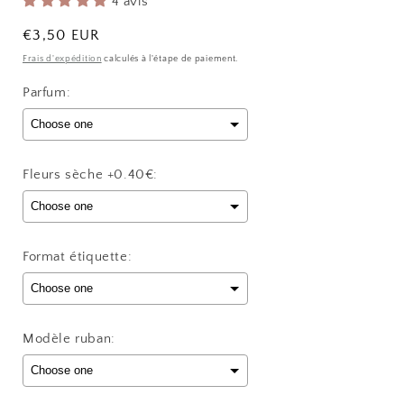
4 avis
Prix
€3,50 EUR
habituel
Frais d'expédition
calculés à l'étape de paiement.
Parfum:
Fleurs sèche +0.40€:
Format étiquette:
Modèle ruban: